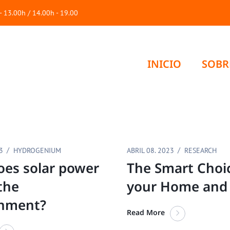
h - 13.00h / 14.00h - 19.00
INICIO
SOBR
3
HYDROGENIUM
ABRIL 08. 2023
RESEARCH
es solar power
The Smart Choic
 the
your Home and 
onment?
Read More