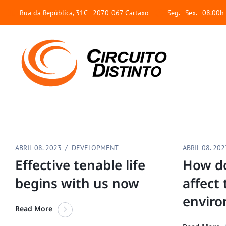
Skip
Rua da República, 31C - 2070-067 Cartaxo
Seg. - Sex. - 08.00
to
content
ABRIL 08. 2023
DEVELOPMENT
ABRIL 08. 202
Effective tenable life
How do
begins with us now
affect
envir
Read More