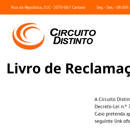
Rua da República, 31C - 2070-067 Cartaxo
Seg. - Sex. - 08.00
L
i
v
r
o
d
e
R
e
c
l
a
m
a
A Circuito Disti
Decreto-Lei n.º 
Caso pretenda ap
seguinte link ofic