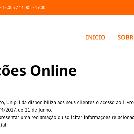
h - 13.00h / 14.00h - 19.00
INICIO
SOBR
ç
õ
e
s
O
n
l
i
n
e
nto, Unip. Lda disponibiliza aos seus clientes o acesso ao Liv
74/2017, de 21 de junho.
resentar uma reclamação ou solicitar informações relacionad
ial: